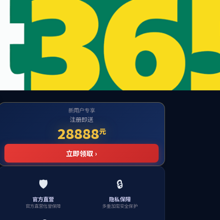
0551-65335730
挂靠单位
365英国上市官
方网站