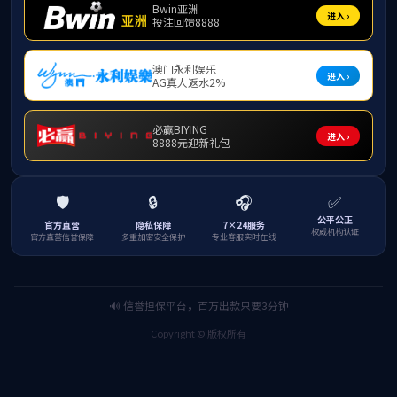
合肥通用院服务的行业包括石化、燃气、冶金、电
力、环保、国防军工等领域，主要围绕两大技术创新方向
开展工作：一是为国家重大工程建设和国防军工重大装备
的国产化研制提供技术支持；二是在役设备的安全可靠性
和节能技术研究方面持续创新。
公司拥有10个国家级研发与检测平台、6个技术创新战
略联盟、近20个省部级科研与检测平台、1+10+4标准化平
台、5个学会和协会行业管理平台，以及7个科技服务平
台。